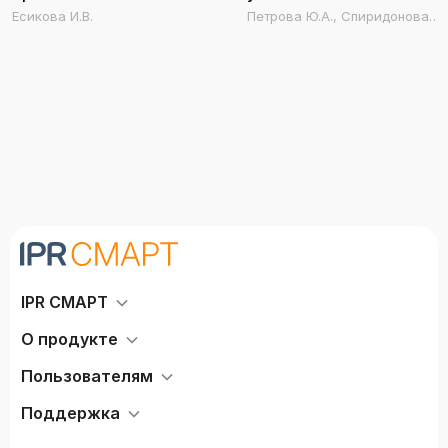
глобальную
Есикова И.В.
Петрова Ю.А., Спиридонова
дистрибьюторскую
Е.Б.
сеть
IPR СМАРТ
О продукте
Пользователям
Поддержка