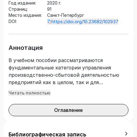
Год издания:
2020 г.
Страниц:
91
Место издания:
Санкт-Петербург
DOI:
https://doi.org/10.23682/102937
Аннотация
В учебном пособии рассматриваются
фундаментальные категории управления
производственно-сбытовой деятельностью
предприятий как в целом, так и для
деятельности предприятий швейной отрасли
Читать полностью
легкой промышленности. Определено понятие
сбытовой деятельности предприятия с учетом
Оглавление
специфики швейного производства.
Рассмотрены фундаментальные проблемы
экономики и организации производства
швейных предприятий, а именно потребность,
Библиографическая запись