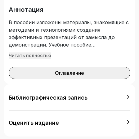
Аннотация
В пособии изложены материалы, знакомящие с
методами и технологиями создания
эффективных презентаций от замысла до
демонстрации. Учебное пособие
предназначено для магистрантов высших
Читать полностью
учебных заведений по направлению
подготовки «Социальная работа»,
Оглавление
преподавателей вузов и аспирантов,
слушателей курсов повышения квалификации,
а также для практических работников органов
социальной защиты населения и всем тем, кто
Библиографическая запись
хочет узнать о самых современных способах
подачи информации.
Оценить издание