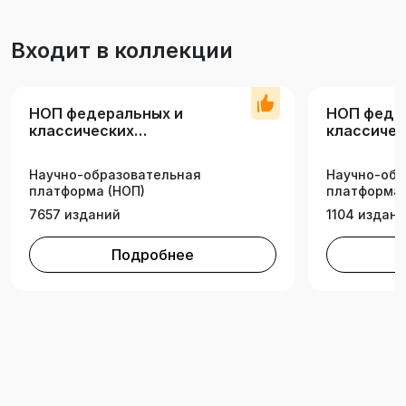
Входит в коллекции
НОП федеральных и
НОП феде
классических
классичес
университетов
университ
Научно-образовательная
Научно-обр
платформа (НОП)
платформа 
7657 изданий
1104 издан
Подробнее