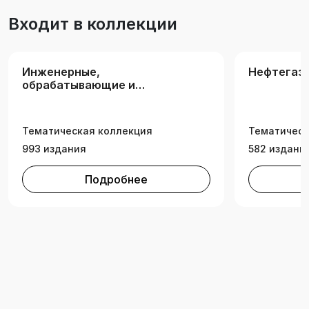
Необходимо при выполнении курсового и
Входит в коллекции
дипломного проектирования. Также может
быть использовано при обучении
специалистов на курсах повышения
Инженерные,
Нефтегазо
квалификации.
обрабатывающие и
строительные отрасли
(рос.вузы для РК)
Тематическая коллекция
Тематическ
993 издания
582 издани
Подробнее