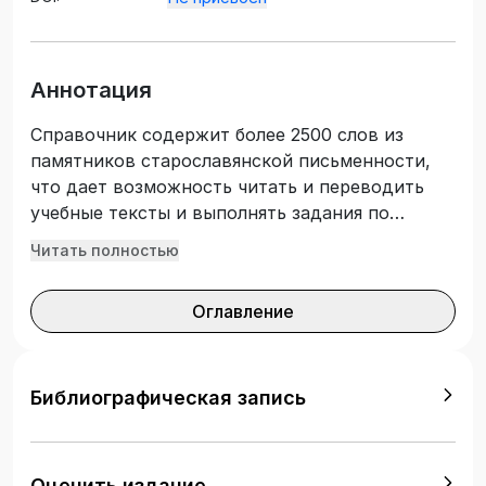
Аннотация
Справочник содержит более 2500 слов из
памятников старославянской письменности,
что дает возможность читать и переводить
учебные тексты и выполнять задания по
фонетике, морфологии, лексике, синтаксису
Читать полностью
старославянского языка. В приложениях дан
краткий список картин западноевропейских и
Оглавление
русских художников на евангельские сюжеты,
а также карты исторических областей, где
происходили события в эпоху Иисуса Христа.
Справочник предназначен для студентов-
Библиографическая запись
филологов, изучающих курс «Старославянский
язык».
Оценить издание