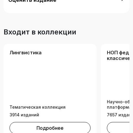
Входит в коллекции
Лингвистика
НОП феде
классичес
университ
Научно-обр
Тематическая коллекция
платформа 
3914 изданий
7657 издан
Подробнее