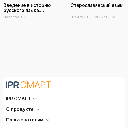
Введение в историю
Старославянский язык
русского языка.
Старославянский язык
Чапаева Л.Г.
Шейко Е.В., Крицкая Н.М.
IPR СМАРТ
О продукте
Пользователям