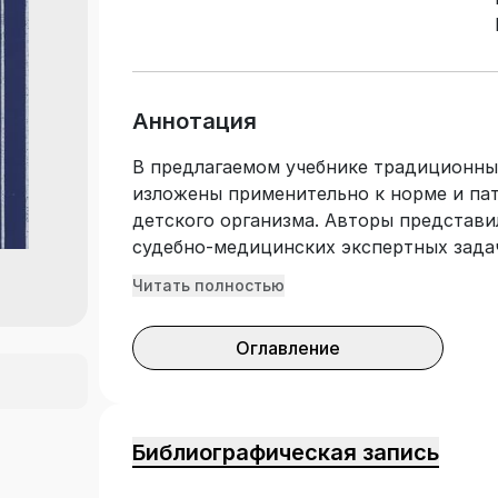
Аннотация
В предлагаемом учебнике традиционн
изложены применительно к норме и па
детского организма. Авторы представ
судебно-медицинских экспертных задач
фундаментальной, клинической и проф
Читать полностью
является первым учебником в мировой
медицинской деятельности. Уникальнос
Оглавление
чем 230 цветных изображений, обеспе
морфологического разнообразия повреж
Учебник написан в соответствии с уче
вузов по специальности «Педиатрия». 
Библиографическая запись
преподавательскому составу педиатри
факультетов, а также практикующим с