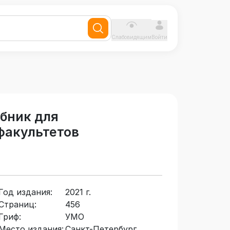
Слабовидящим
Войти
бник для
факультетов
Год издания:
2021 г.
Страниц:
456
Гриф:
УМО
Место издания:
Санкт-Петербург