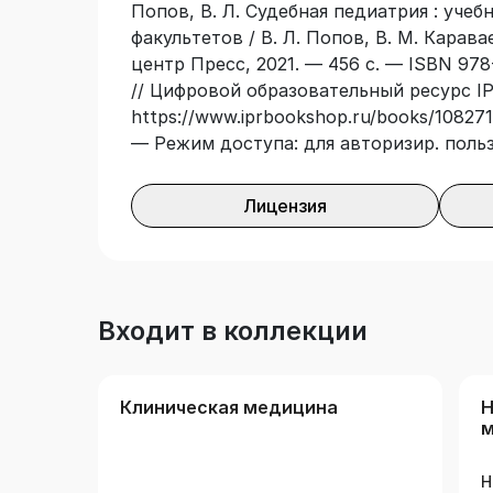
Попов, В. Л. Судебная педиатрия : учеб
судьям, прокурорам и следователям.
факультетов / В. Л. Попов, В. М. Карав
центр Пресс, 2021. — 456 с. — ISBN 978
// Цифровой образовательный ресурс IP
https://www.iprbookshop.ru/books/108271/
— Режим доступа: для авторизир. поль
Лицензия
Входит в коллекции
Клиническая медицина
Н
м
Н