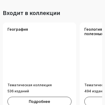
государственного университета.
Входит в коллекции
География
Геология 
полезных
Тематическая коллекция
Тематическ
536 изданий
494 издани
Подробнее