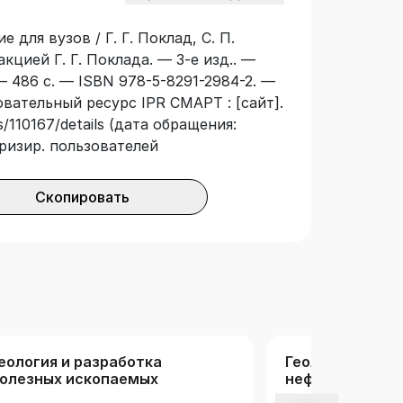
х и кадастровых вузов, а также
 для вузов / Г. Г. Поклад, С. П.
дезию; книга может быть также
акцией Г. Г. Поклада. — 3-е изд.. —
о производства.
— 486 с. — ISBN 978-5-8291-2984-2. —
овательный ресурс IPR СМАРТ : [сайт].
/110167/details (дата обращения:
оризир. пользователей
Скопировать
еология и разработка
Геология, горн
олезных ископаемых
нефтегазовое 
геодезия