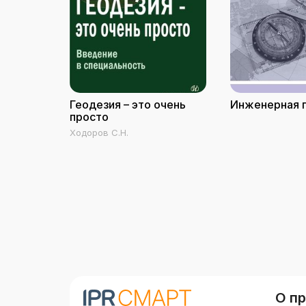
Геодезия – это очень
Инженерная 
просто
Ходоров С.Н.
О п