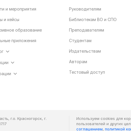
ти и мероприятия
Руководителям
ы и кейсы
Библиотекам ВО и СПО
зивное образование
Преподавателям
ьные приложения
Студентам
Издательствам
ог
Авторам
кции
Тестовый доступ
рации
ть, г.о. Красногорск, г.
Используем cookies для ко
7.17
пользователей и других це
соглашением
,
политикой к