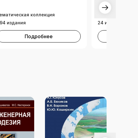
Издательская ко
ематическая коллекция
Академический П
94 издания
24 издания
Подробнее
Под