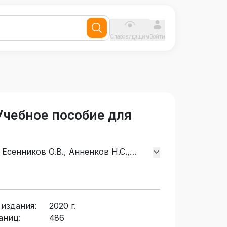
Слабовидящим
Войти
Учебное пособие для
, Есенников О.В., Анненков Н.С.,
 издания:
2020 г.
аниц:
486