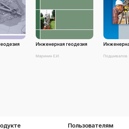
геодезия
Инженерная геодезия
Инженерна
Маринин Е.И.
Подшивалов В
М.С.
родукте
Пользователям