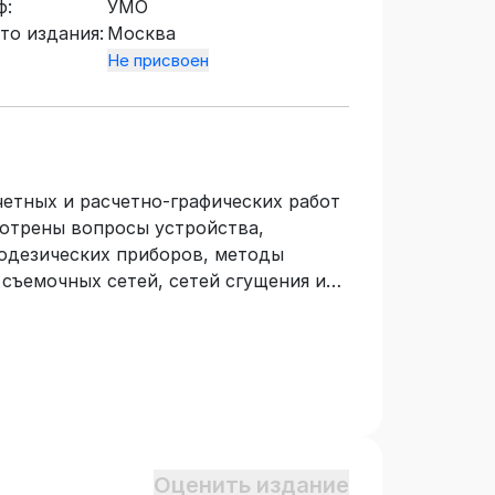
ф:
УМО
то издания:
Москва
Не присвоен
етных и расчетно-графических работ
мотрены вопросы устройства,
еодезических приборов, методы
съемочных сетей, сетей сгущения и
бработки результатов измерений с
в и профилей и их использования для
имание уделено изучению новых
 методов их использования для
ий и съемок. Подробно рассмотрены
опорных пунктов, вычислительной
 сетей сгущения и съемочных сетей.
Оценить издание
ие заданий. Для студентов очного и