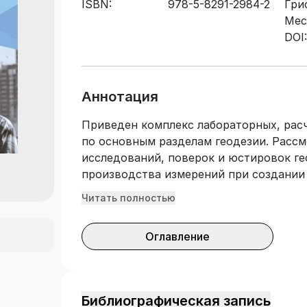
ISBN:
978-5-8291-2984-2
Гри
Мес
DOI:
Аннотация
Приведен комплекс лабораторных, расч
по основным разделам геодезии. Расс
исследований, поверок и юстировок г
производства измерений при создании 
выполнения топографических съемок, о
Читать полностью
оценкой их точности, построения плано
решения инженерных задач. Особое вн
Оглавление
электронных геодезических приборов и
автоматизации геодезических измерен
вопросы определения дополнительных 
обработки и уравнивания геодезических
Библиографическая запись
Предусмотрено повариантное выполнен