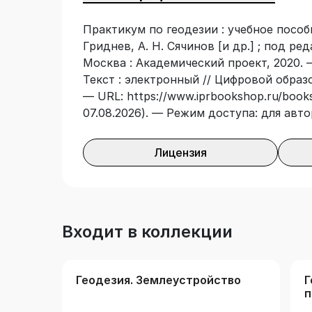
заочного отделений землеустроительны
Практикум по геодезии : учебное пособие
других специальностей, изучающих гео
Гриднев, А. Н. Сячинов [и др.] ; под ред
полезна для работников геодезическог
Москва : Академический проект, 2020. 
Текст : электронный // Цифровой образ
— URL: https://www.iprbookshop.ru/books
07.08.2026). — Режим доступа: для авт
Лицензия
Входит в коллекции
Геодезия. Землеустройство
Г
п