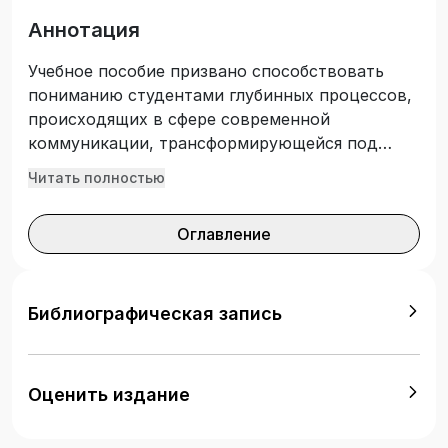
Аннотация
Учебное пособие призвано способствовать
пониманию студентами глубинных процессов,
происходящих в сфере современной
коммуникации, трансформирующейся под
влиянием глобализации, информатизации и
Читать полностью
цифровизации. В издании рассмотрены
различные трактовки коммуникации,
Оглавление
понимаемой как форма реализации
человеческой активности, вид человеческой
деятельности или социальный институт,
который организует деятельность включенных
Библиографическая запись
в сферу его влияния людей по определенным
правилам, формировавшимся столетиями и
чрезвычайно трудно поддающимся
Оценить издание
трансформации. Большое внимание уделено
рассмотрению понятия «коммуникативная