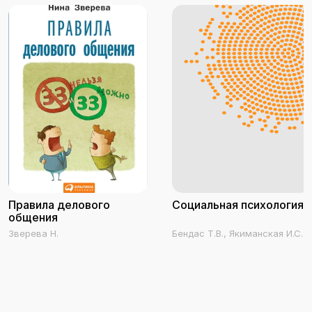
Правила делового
Социальная психология
общения
Зверева Н.
Бендас Т.В., Якиманская И.С.,
Молокостова А.М., Трифонова
Е.А.