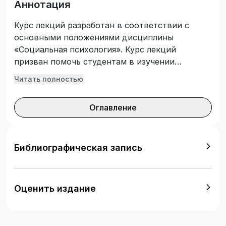
Аннотация
Курс лекций разработан в соответствии с
основными положениями дисциплины
«Социальная психология». Курс лекций
призван помочь студентам в изучении
теоретических аспектов дисциплины,
Читать полностью
понимании основных социально-
психологических категорий и возможности
Оглавление
практического применения в будущей
профессиональной деятельности для более
эффективного взаимодействия с людьми,
используя психологические способы и
Библиографическая запись
механизмы межличностного восприятия и
понимания. Курс лекций предназначен для
студентов очной, очно-заочной и заочной
Оценить издание
форм обучения направлений подготовки:
«Психология», «Управление персоналом» и
других, в том числе технических, направлений