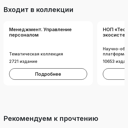
подготовки, а также слушателей курсов
Входит в коллекции
повышения квалификации,
специализирующихся в области социальной
психологии.
Менеджмент. Управление
НОП «Tech
персоналом
экосистем
техническ
Научно-обр
Тематическая коллекция
платформа 
2721 издание
10653 изда
Подробнее
Рекомендуем к прочтению