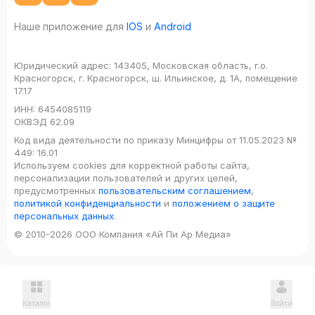
Наше приложение для
IOS
и
Android
Юридический адрес:
143405, Московская область, г.о.
Красногорск, г. Красногорск, ш. Ильинское, д. 1А, помещение
17.17
ИНН:
6454085119
ОКВЭД
62.09
Код вида деятельности по приказу Минцифры от 11.05.2023 №
449: 16.01
Используем cookies для корректной работы сайта,
персонализации пользователей и других целей,
предусмотренных
пользовательским соглашением
,
политикой конфиденциальности
и
положением о защите
персональных данных
.
© 2010-2026 ООО Компания «Ай Пи Ар Медиа»
Каталог
Войти