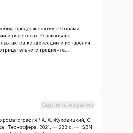
ления, предложенному авторами,
и и перегонки. Реализована
ных актов конденсации и испарения
отрицательного градиента
еских условиях (с применением так
я теоретические основы метода и
ание его особенностей. В отличие от
и использования в процессе
ируемой пробы метод открывает
явления примесей,
згонки нефтей и нефтепродуктов,
Оценить издание
теристик чистых веществ и растворов
х работников, инженеров и
хроматография / А. А. Жуховицкий, С.
о приборостроения, а также для
а : Техносфера, 2021. — 288 с. — ISBN
хнологических вузов.