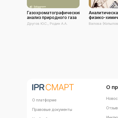
Газохроматографический
Аналитическа
анализ природного газа
физико-хими
методы анал
Другов Ю.С., Родин А.А.
Валова (Копылова
Паршина Е.И.
О п
Новос
О платформе
Отзыв
Правовые документы
Инклю