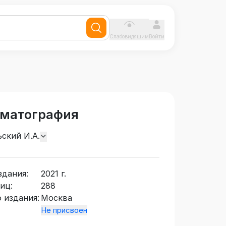
Слабовидящим
Войти
оматография
ьский И.А.
здания:
2021 г.
иц:
288
 издания:
Москва
Не присвоен