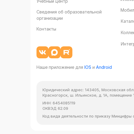
Учебный центр
Мобил
Сведения об образовательной
организации
Катал
Контакты
Колле
Интег
Наше приложение для
IOS
и
Android
Юридический адрес:
143405, Московская облас
Красногорск, ш. Ильинское, д. 1А, помещение 1
ИНН:
6454085119
ОКВЭД
62.09
Код вида деятельности по приказу Минцифры от