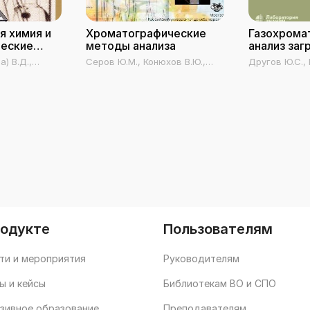
я химия и
Хроматографические
Газохрома
ческие
методы анализа
анализ заг
иза
воздуха
) В.Д.,
Серов Ю.М., Конюхов В.Ю.,
Другов Ю.С., 
Крюков А.Ю.
родукте
Пользователям
ти и мероприятия
Руководителям
ы и кейсы
Библиотекам ВО и СПО
зивное образование
Преподавателям