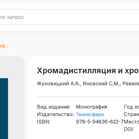
ф...
Хромадистилляция и хр
Жуховицкий А.А., Яновский С.М., Ревел
Вид издания:
Монография
Год и
Издательство:
Стран
Техносфера
ISBN:
978-5-94836-622-7
Место
DOI: