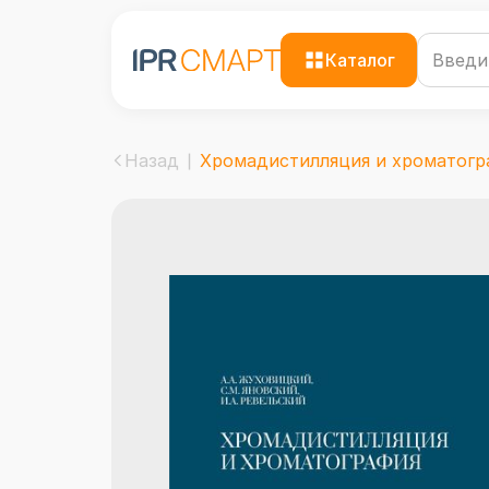
Каталог
Назад
Хромадистилляция и хроматогра