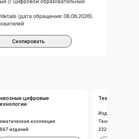
ный // Цифровой образовательный
details (дата обращения: 08.08.2026).
зователей
Скопировать
квозные цифровые
Техносфера
ехнологии
Издательская ко
ематическая коллекция
Техносфера
847 изданий
222 издания