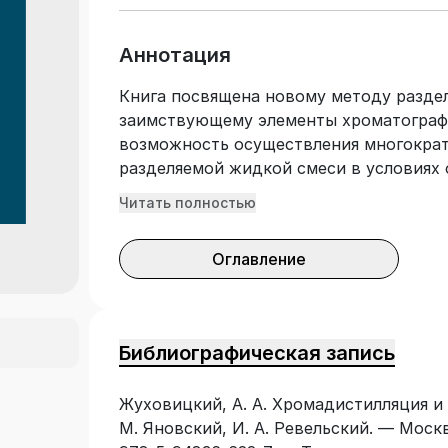
Аннотация
Книга посвящена новому методу разде
заимствующему элементы хроматографи
возможность осуществления многократ
разделяемой жидкой смеси в условиях 
температуры вдоль слоя и в изотермич
Читать полностью
называемого ограничителя). Излагаютс
приводится экспериментальное обоснов
Оглавление
хроматографии, благодаря возможност
разделения больших количеств анализ
новые перспективы применения для вы
высокотемпературного разделения и ра
Библиографическая запись
определения физико-химических харак
и др. Книга предназначена для научны
Жуховицкий, А. А. Хромадистилляция и 
специалистов в области аналитическог
М. Яновский, И. А. Ревельский. — Москв
преподавателей и студентов химико-те