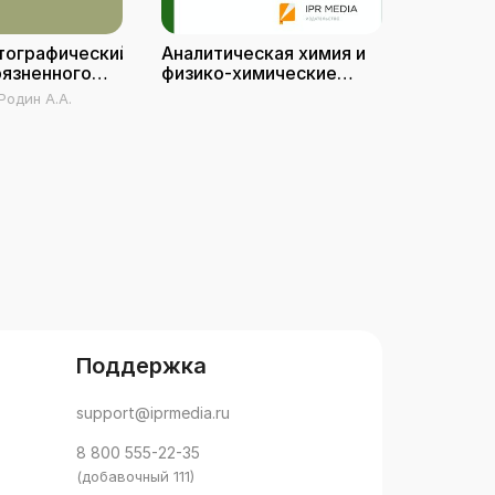
тографический
Аналитическая химия и
Аналити
рязненного
физико-химические
Химиче
методы анализа
анализа
Родин А.А.
Ткаченко 
Поддержка
support@iprmedia.ru
8 800 555-22-35
(добавочный 111)