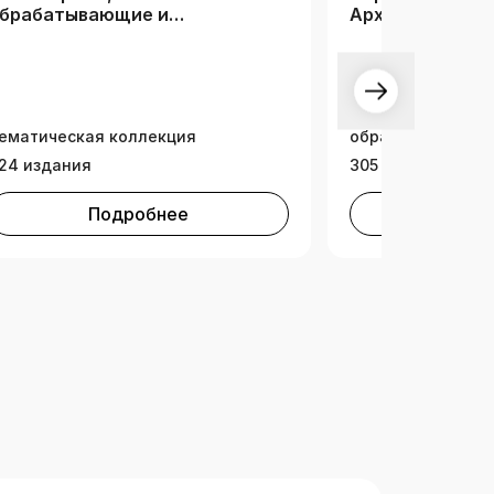
брабатывающие и
Архитектура
троительные отрасли (РК)
Издательская ко
Ай Пи Ар Медиа, 
ематическая коллекция
образование
24 издания
305 изданий
Подробнее
Под