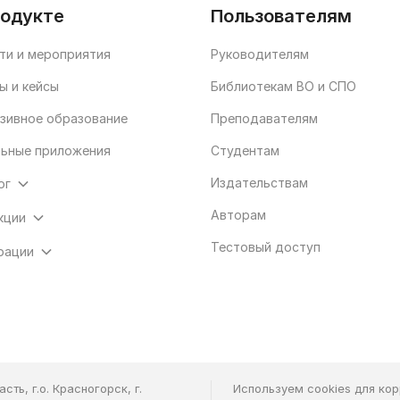
родукте
Пользователям
ти и мероприятия
Руководителям
ы и кейсы
Библиотекам ВО и СПО
зивное образование
Преподавателям
ьные приложения
Студентам
Издательствам
ог
Авторам
кции
Тестовый доступ
рации
ть, г.о. Красногорск, г.
Используем cookies для ко