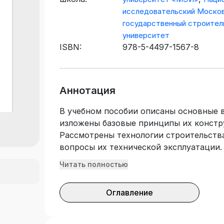
исследовательский Моско
государственный строител
университет
ISBN:
978-5-4497-1567-8
Аннотация
В учебном пособии описаны основные 
изложены базовые принципы их констру
Рассмотрены технологии строительств
вопросы их технической эксплуатации.
Федерального государственного образ
Читать полностью
образования. Учебное пособие предназ
специалитета укрупнённых групп спец
Оглавление
08.00.00 «Техника и технологии строит
безопасность и природообустройство»
«Гидротехнические сооружения», «Реч