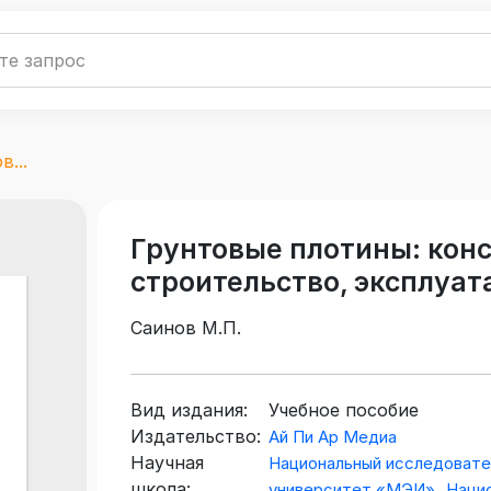
...
Грунтовые плотины: кон
строительство, эксплуат
Саинов М.П.
Вид издания:
Учебное пособие
Издательство:
Ай Пи Ар Медиа
Научная
Национальный исследовате
школа:
,
университет «МЭИ»
Наци