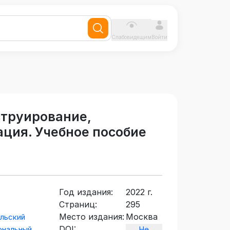
Слабовидящим
Войти
струирование,
ация. Учебное пособие
Год издания:
2022 г.
Страниц:
295
Место издания:
Москва
льский
DOI:
ональный
Не