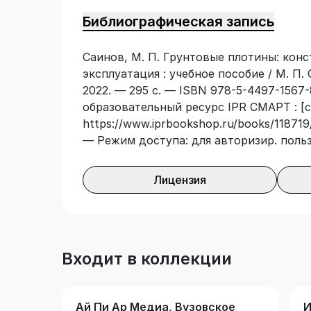
«Производство гидротехнических рабо
Библиографическая запись
гидротехнических сооружений», «Вод
сооружения», а также другие аналоги
Саинов, М. П. Грунтовые плотины: конс
изучение гидротехнических сооружени
эксплуатация : учебное пособие / М. П.
гидротехнического строительства.
2022. — 295 с. — ISBN 978-5-4497-1567-
образовательный ресурс IPR СМАРТ : [с
https://www.iprbookshop.ru/books/118719/
— Режим доступа: для авторизир. поль
Лицензия
Входит в коллекции
Ай Пи Ар Медиа, Вузовское
И