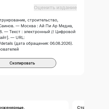
т», «Эксплуатация и ремонт
Оценить издание
оподпорные и водосбросные
чные курсы, предусматривающие
труирование, строительство,
й и иных вопросов гидротехники и
 Саинов. — Москва : Ай Пи Ар Медиа,
8. — Текст : электронный // Цифровой
айт]. — URL:
details (дата обращения: 06.08.2026).
зователей
Скопировать
нженерные,
Строительство