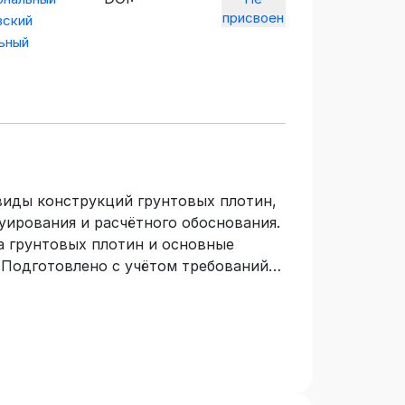
присвоен
вский
ьный
виды конструкций грунтовых плотин,
ирования и расчётного обоснования.
а грунтовых плотин и основные
 Подготовлено с учётом требований
овательного стандарта высшего
начено для студентов бакалавриата и
иальностей и направлений подготовки
ельства», 20.00.00 «Техносферная
, изучающих дисциплины
ные гидротехнические сооружения»,