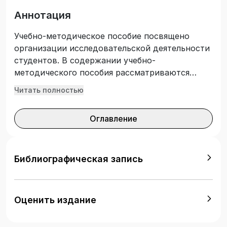
Аннотация
Учебно-методическое пособие посвящено
организации исследовательской деятельности
студентов. В содержании учебно-
методического пособия рассматриваются
вопросы, связанные преимущественно с
Читать полностью
поиском и обработкой информации по
исследовательской деятельности
Оглавление
обучающихся. Материал пособия представлен
в виде основных определений, таблиц и схем,
что служит опорным указателем к успешной и
сследовательской деятельности студентов.
Библиографическая запись
Учебно-методическое пособие предназначено
студентам, обучающимся по направлению
«Педагогическое образование», профиль
Оценить издание
подготовки «Начальное образование».