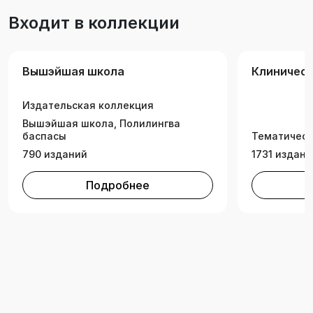
медицинского образования по специальностям
Входит в коллекции
«Медико-профилактическое дело»,
«Стоматология», обучающихся на английском
языке. Может быть полезным клиническим
Вышэйшая школа
Клиничес
ординаторам, аспирантам, студентам других
медицинских специальностей, обучающихся на
Издательская коллекция
английском языке.
Вышэйшая школа, Полилингва
баспасы
Тематическ
790 изданий
1731 издани
Подробнее