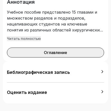
Аннотация
Учебное пособие представлено 15 главами и
множеством разделов и подразделов,
нацеливающих студентов на ключевые
понятия из различных областей хирургических
болезней, особенности их проявления,
Читать полностью
клинической картины. Важное место
отводится изучению терминологии,
Оглавление
международной классификации болезней 10-го
пересмотра, диагностике и описанию
современных методов лечения хирургических
болезней. Теоретическое описание изучаемого
Библиографическая запись
материала подкрепляется корректно
составленными тестами на понимание
изучаемых вопросов, что подчеркивает
Оценить издание
новаторский характер данного пособия, его
значимость и актуальность. Предназначено
для студентов учреждений высшего