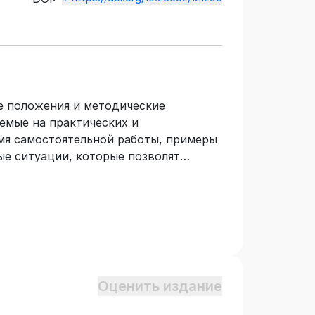
е положения и методические
яемые на практических и
емя самостоятельной работы, примеры
ые ситуации, которые позволят
анализа, научиться проводить анализ,
х показателей, писать аналитические
ские решения. Практикум
хся по специальности среднего
1 «Экономика и бухгалтерский учет
 «Анализ финансово-хозяйственной
Оценить издание