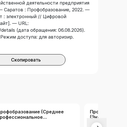
зяйственной деятельности предприятия
 — Саратов : Профобразование, 2022. —
ст : электронный // Цифровой
айт]. — URL:
details (дата обращения: 06.08.2026).
 — Режим доступа: для авторизир.
Скопировать
рофобразование (Среднее
Профобразова
рофессиональное
(Экономика и у
бразование)