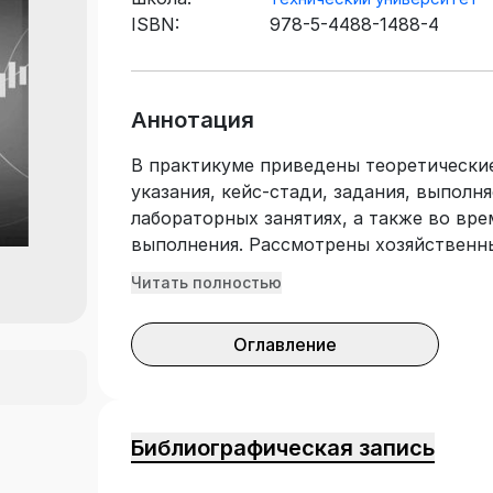
ISBN:
978-5-4488-1488-4
Аннотация
В практикуме приведены теоретически
указания, кейс-стади, задания, выполн
лабораторных занятиях, а также во вр
выполнения. Рассмотрены хозяйственн
студентам изучить основы факторного 
Читать полностью
находить резервы роста результирующи
записки, принимать верные управленче
Оглавление
предназначен для студентов, обучающи
профессионального образования 38.02.0
(по отраслям)», изучающих дисциплину
деятельности».
Библиографическая запись