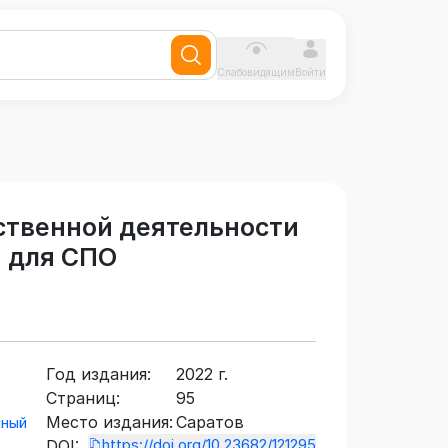
Слабовидящим
Войти
ственной деятельности
 для СПО
Год издания:
2022 г.
Страниц:
95
Место издания:
Саратов
нный
https://doi.org/10.23682/121295
DOI: