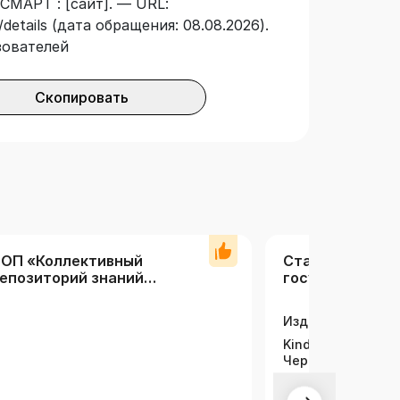
СМАРТ : [сайт]. — URL:
details (дата обращения: 08.08.2026).
зователей
Скопировать
ОП «Коллективный
Ставропольски
епозиторий знаний
государственн
грарных вузов»
университет
Издательская ко
Kindle Press, АГР
Черноморский и
институт ФГБОУ 
государственный