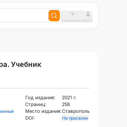
Слабовидящим
Войти
ра. Учебник
Год издания:
2021 г.
Страниц:
258
Место издания:
Ставрополь
венный
DOI:
Не присвоен