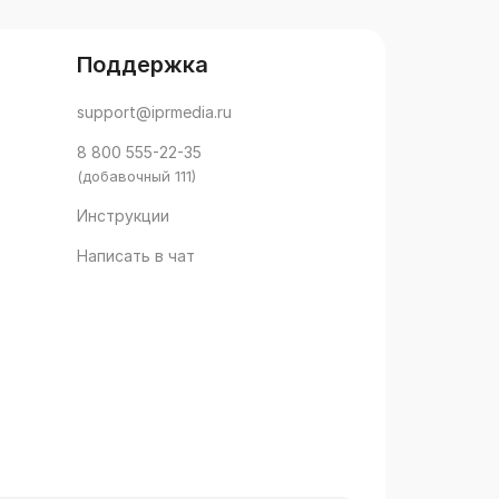
Чочуа М.П.,
., Ларионова
Д.В.
Поддержка
support@iprmedia.ru
8 800 555-22-35
(добавочный 111)
Инструкции
Написать в чат