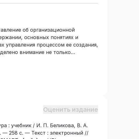
тавление об организационной
держании, основных понятиях и
ах управления процессом ее создания,
уделено внимание не только
, но и конкретным моделям и
полученные знания в управленческой
изационной культуры на разных
с ними ключевые проблемы
ния. Даны конкретные рекомендации
тию организационной культуры.
еских специальностей, изучающих
Оценить издание
». Учебник соответствует
овательному стандарту высшего
а : учебник / И. П. Беликова, В. А.
 — 258 с. — Текст : электронный //