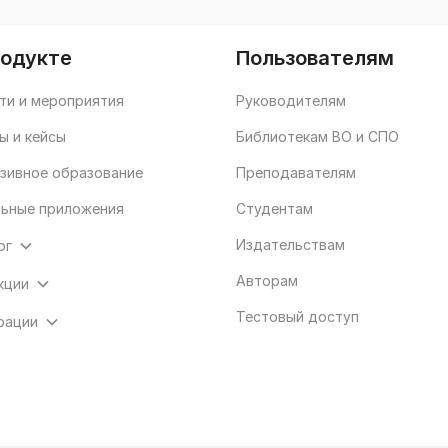
Хоншев М.А., 
Журавлев А.А
И.И., Левкив 
родукте
Пользователям
ти и мероприятия
Руководителям
ы и кейсы
Библиотекам ВО и СПО
зивное образование
Преподавателям
ьные приложения
Студентам
Издательствам
ог
Авторам
кции
Тестовый доступ
рации