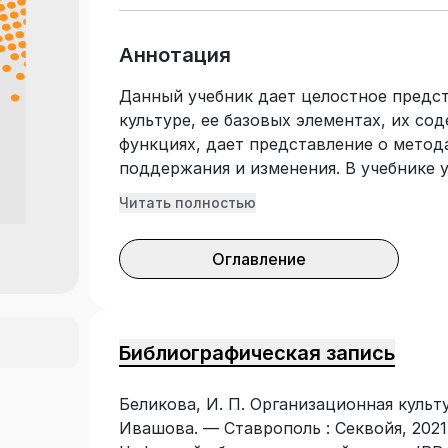
Аннотация
Данный учебник дает целостное предс
культуре, ее базовых элементах, их со
функциях, дает представление о метод
поддержания и изменения. В учебнике 
теоретическим концепциям и подходам
Читать полностью
методам, что позволяет использовать 
практике. Показаны особенности орган
Оглавление
стадиях жизненного цикла, связанные 
управления и возможные пути их реше
менеджерам по формированию и разви
Предназначен для студентов экономич
Библиографическая запись
дисциплину «Организационная культура
Федеральному государственному образ
Беликова, И. П. Организационная культур
образования.
Ивашова. — Ставрополь : Секвойя, 2021.