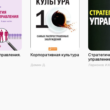
правления.
Корпоративная культура
Стратегич
управлени
Демин Д.
Ларионов И.К.
Антипов К.В., 
Герасин А.Н.,
Герасина Ю.А.
Грунина О.А.,
Дашкова Т.Л.
Ехлакова Е.А.
Малышев А.В.
Расулов М.Р.
Т.С., Сюткин М