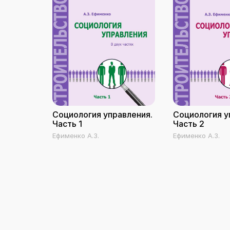
Социология управления.
Социология у
Часть 1
Часть 2
Ефименко А.З.
Ефименко А.З.