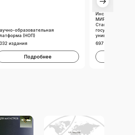
университет, Инс
законоведения и
Институт мировы
МИРАКЛЬ, Парагр
Ставролит, Став
аучно-образовательная
государственный
латформа (НОП)
университет, ТЭ
032 издания
697 изданий
Подробнее
Под