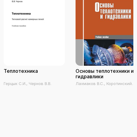
Теплотехника
Основы теплотехники и
гидравлики
Герцык С.И., Чернов В.В.
Лахмаков В.С., Коротинский
В.А.