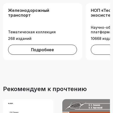
Железнодорожный
НОП «Tech
транспорт
экосистем
техническ
Научно-обр
Тематическая коллекция
платформа 
268 изданий
10668 изда
Подробнее
Рекомендуем к прочтению