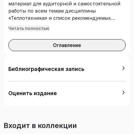
материал для аудиторной и самостоятельной
работы по всем темам дисциплины
«Теплотехника» и список рекомендуемых
источников. Рассмотрены основные вопросы
Читать полностью
термодинамики и теплопередачи, устройства
и циклы тепловых машин. Предназначен для
Оглавление
студентов специальности 23.05.03
«Подвижной состав железных дорог» всех
специализаций и форм обучения.
Библиографическая запись
Оценить издание
Входит в коллекции