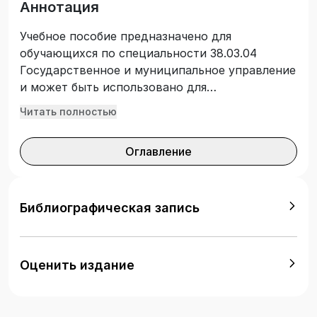
Аннотация
Учебное пособие предназначено для
обучающихся по специальности 38.03.04
Государственное и муниципальное управление
и может быть использовано для
самостоятельного изучения дисциплины.
Читать полностью
Данное издание представляет собой краткий
теоретический курс основ современных
Оглавление
методов математического моделирования и
исследования социально-экономических
процессов, методов и способов применения
математического моделирования в управлении
Библиографическая запись
производственными, муниципальными и
государственными структурами. С помощью
данного учебного пособия возможно изучение
Оценить издание
основных принципов современных подходов к
построению математических моделей
социально-экономических систем, овладение