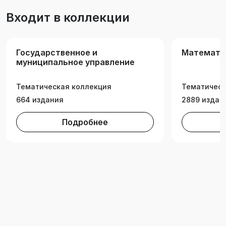
навыками построения, аналитического и
Входит в коллекции
численного исследования математических
моделей социально-экономических процессов,
а также построение математических моделей
Государственное и
Математи
исследуемых систем, их анализ и оптимизация.
муниципальное управление
Тематическая коллекция
Тематическ
664 издания
2889 издан
Подробнее