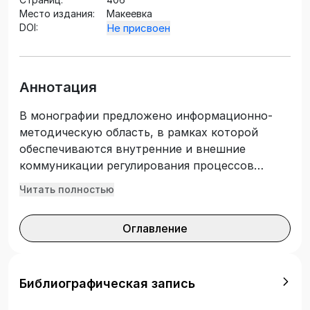
Место издания:
Макеевка
DOI:
Не присвоен
Аннотация
В монографии предложено информационно-
методическую область, в рамках которой
обеспечиваются внутренние и внешние
коммуникации регулирования процессов
внедрения инновационных технологий
Читать полностью
цифровой экономики в управление
компаниями, базирующейся на
Оглавление
инструментарии стандарта ISО.
Идентифицированы основные компоненты
методической области, обеспечивающие
обоснованность и эффективность
Библиографическая запись
принимаемых организационно-управленческих