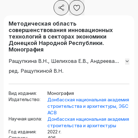
Методическая область
совершенствования инновационных
технологий в секторах экономики
Донецкой Народной Республики.
Монография
Ращупкина В.Н., Шелихова Е.В., Андреева
Е.Ю., Вода И.С., Гракова М.А., Захарченко
ред. Ращупкиной В.Н.
Д.А., Палига Н.Б., Руденок А.Ю., Крахина В.А.,
Савельева Т.М. Малова Н.Ю., Макаренко О.И.,
Объедкова Е.Н., Лыкова В.А., Ткаченко Я.Д.
Вид издания:
Монография
Издательство:
Донбасская национальная академия
строительства и архитектуры, ЭБС
АСВ
Научная школа:
Донбасская национальная академия
строительства и архитектуры
Год издания:
2022 г.
Страниц:
406