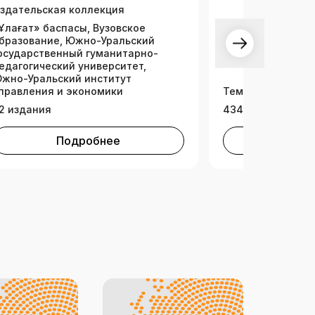
здательская коллекция
Ұлағат» баспасы, Вузовское
бразование, Южно-Уральский
осударственный гуманитарно-
едагогический университет,
жно-Уральский институт
правления и экономики
Тематическая ко
2 издания
434 издания
Подробнее
Под