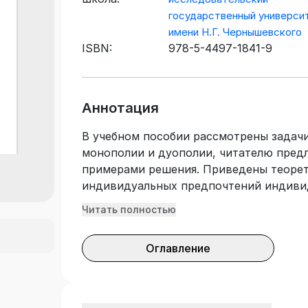
государственный универси
имени Н.Г. Чернышевского
ISBN:
978-5-4497-1841-9
Аннотация
В учебном пособии рассмотрены задач
монополии и дуополии, читателю пред
примерами решения. Приведены теорет
индивидуальных предпочтений индивид
предпочтения фирмы, все результаты 
Читать полностью
функциональных зависимостей, предст
содержится математический аппарат,
Оглавление
и визуальные примеры оценки данных 
предложениями по улучшению исходно
затрат. Учебное пособие подготовлено
государственного образовательного ст