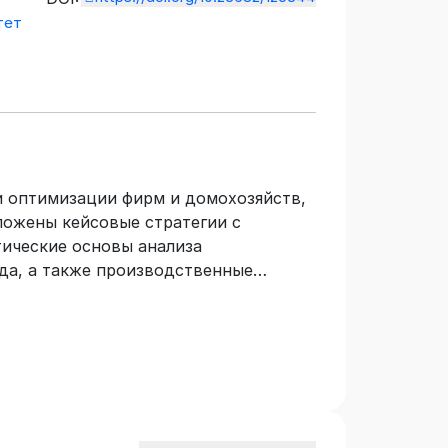
тет
и оптимизации фирм и домохозяйств,
ложены кейсовые стратегии с
ические основы анализа
а, а также производственные
аккумулированы в форме
авленных для оптимизации. В издании
 рекомендации по программированию
с аналитической интерпретацией и
й модели данных с учетом минимума
 с учетом требования Федерального
андарта высшего образования.