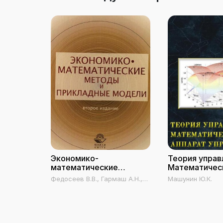
Экономико-
Теория управ
математические
Математичес
методы и прикладные
аппарат упра
Федосеев В.В., Гармаш А.Н.,
Машунин Ю.К.
модели
экономике
Орлова И.В., Половников В.А.