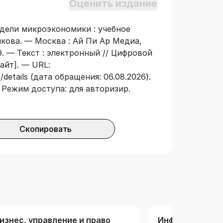
Оценить издание
щихся по направлению подготовки
циплину «Математические модели в
дели микроэкономики : учебное
льзовано обучающимися по
икова. — Москва : Ай Пи Ар Медиа,
орматика (в экономике)» при
9. — Текст : электронный // Цифровой
 методы в экономике».
айт]. — URL:
details (дата обращения: 06.08.2026).
 — Режим доступа: для авторизир.
Скопировать
изнес, управление и право
Информатика,