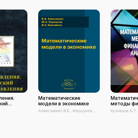
ления.
Математические
Математич
кий
модели в экономике
методы фи
вления в
анализа
Алексеенко В.Б., Коршунов
Кузнецов Б.Т.
Ю.С., Красавина В.А.