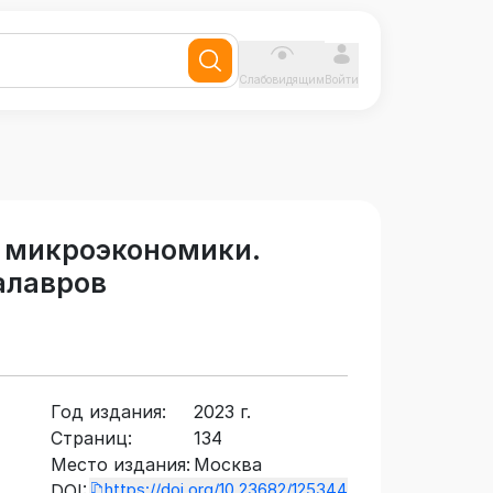
Слабовидящим
Войти
 микроэкономики.
алавров
Год издания:
2023 г.
Страниц:
134
Место издания:
Москва
https://doi.org/10.23682/125344
DOI: