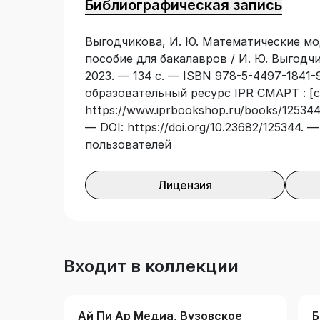
Библиографическая запись
Предназначено для студентов, обучаю
38.03.01 «Экономика», изучающих дис
Выгодчикова, И. Ю. Математические мо
экономике», а также может быть испо
пособие для бакалавров / И. Ю. Выгодч
направлению 09.03.03 «Прикладная инф
2023. — 134 с. — ISBN 978-5-4497-1841-
изучении дисциплины «Математические
образовательный ресурс IPR СМАРТ : [с
https://www.iprbookshop.ru/books/125344/
— DOI: https://doi.org/10.23682/125344.
пользователей
Лицензия
Входит в коллекции
Ай Пи Ар Медиа, Вузовское
Б