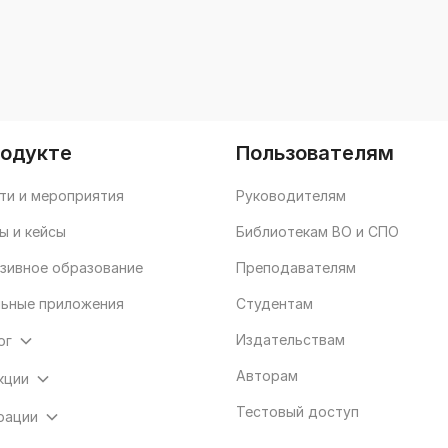
родукте
Пользователям
ти и мероприятия
Руководителям
ы и кейсы
Библиотекам ВО и СПО
зивное образование
Преподавателям
ьные приложения
Студентам
Издательствам
ог
Авторам
кции
Тестовый доступ
рации