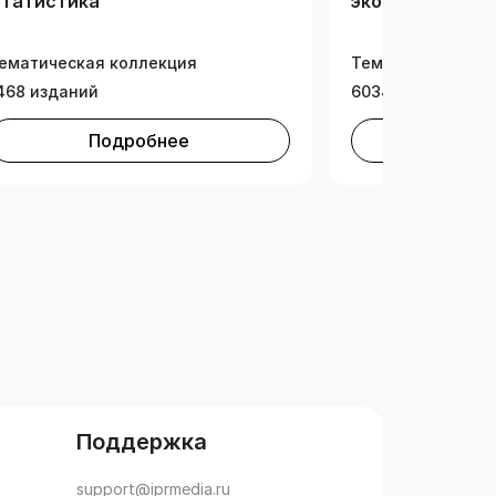
татистика
экономика
ематическая коллекция
Тематическая ко
468 изданий
6034 издания
Подробнее
Под
Поддержка
support@iprmedia.ru