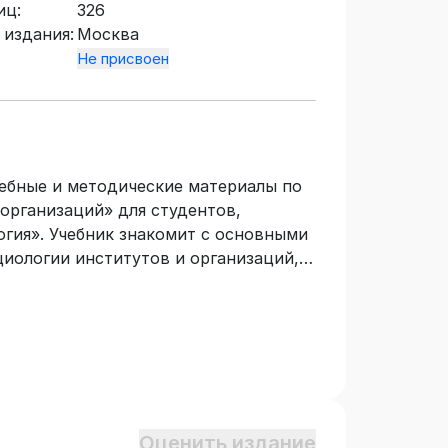
иц:
326
 издания:
Москва
Не присвоен
чебные и методические материалы по
организаций» для студентов,
гия». Учебник знакомит с основными
циологии институтов и организаций,
о реальному функционированию
в современном обществе. Учебник
ериалы, но и требования к
росы и практические задания для
 рекомендуется использовать при
 социологического, так и иных
Оценить издание