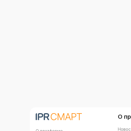
О п
Новос
О платформе