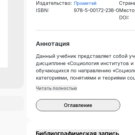
Издательство:
Стран
Прометей
ISBN:
978-5-00172-238-0
Место
DOI:
Аннотация
Данный учебник представляет собой у
дисциплине «Социология институтов и 
обучающихся по направлению «Социоло
категориями, понятиями и теориями со
предлагает аналитический материал п
Читать полностью
социальных институтов и организаций 
содержит не только теоретические мат
Оглавление
результатам освоения дисциплины, воп
контроля усвоения материала. Учебник
работе со студентами бакалавриата как
направлений подготовки.
Библиографическая запись