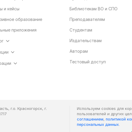
ы и кейсы
Библиотекам ВО и СПО
зивное образование
Преподавателям
ьные приложения
Студентам
Издательствам
ог
Авторам
кции
Тестовый доступ
рации
ть, г.о. Красногорск, г.
Используем cookies для ко
7.17
пользователей и других це
соглашением
,
политикой к
персональных данных
.