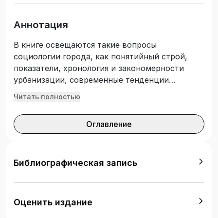
Аннотация
В книге освещаются такие вопросы
социологии города, как понятийный строй,
показатели, хронология и закономерности
урбанизации, современные тенденции
урбанизации в России, качество и издержки
Читать полностью
городской жизни, экологические минусы
урбанизации; социология пространства и
Оглавление
социальная онтология урбанизации, кривизна
и неоднородность городского пространства;
город и деревня — сравнительный портрет,
полугород-полудеревня, социальная
Библиографическая запись
организация общины, переселение из деревни
в город и обратно; история аграрной
социологии и крестьяноведение, русская
Оценить издание
провинция в русской литературе и науке,