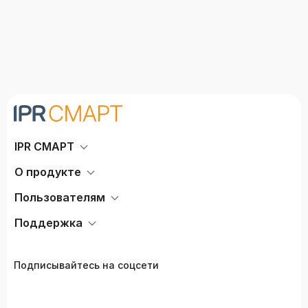
города» студентами высших учебных
заведений, обучающихся по направлению
39.04.01 «Социология». Книга может быть
интересна также широкому кругу читателей,
поскольку написана не только научно-
аналитически, но и научно-познавательно.
IPR СМАРТ
О продукте
Пользователям
Поддержка
Подписывайтесь на соцсети