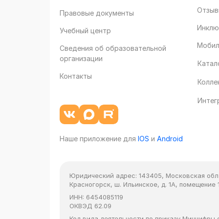
Отзыв
Правовые документы
Инклю
Учебный центр
Мобил
Сведения об образовательной
организации
Катал
Контакты
Колле
Интег
Наше приложение для
IOS
и
Android
Юридический адрес:
143405, Московская облас
Красногорск, ш. Ильинское, д. 1А, помещение 1
ИНН:
6454085119
ОКВЭД
62.09
Код вида деятельности по приказу Минцифры от