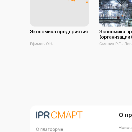
Экономика предприятия
Экономика п
(организации)
Ефимов О.Н.
Смелик Р.Г., Лев
О п
Новос
О платформе