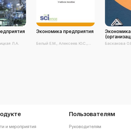
редприятия
Экономика предприятия
Экономика
(организац
ицкая Л.А.
Белый Е.М., Алексеев Ю.С.,
Баскакова О.В
Зимина Л.Ю., Байгулова А.А.
родукте
Пользователям
ти и мероприятия
Руководителям