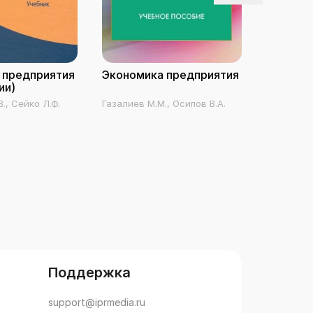
 предприятия
Экономика предприятия
Экономи
ии)
., Сейко Л.Ф.
Газалиев М.М., Осипов В.А.
Ивашенцев
Поддержка
support@iprmedia.ru