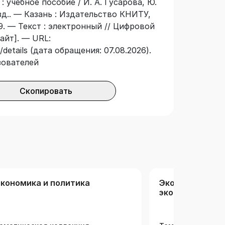
 учебное пособие / И. А. Гусарова, Ю.
изд.. — Казань : Издательство КНИТУ,
9. — Текст : электронный // Цифровой
айт]. — URL:
details (дата обращения: 07.08.2026).
зователей
Скопировать
кономика и политика
Экономика. От
экономика