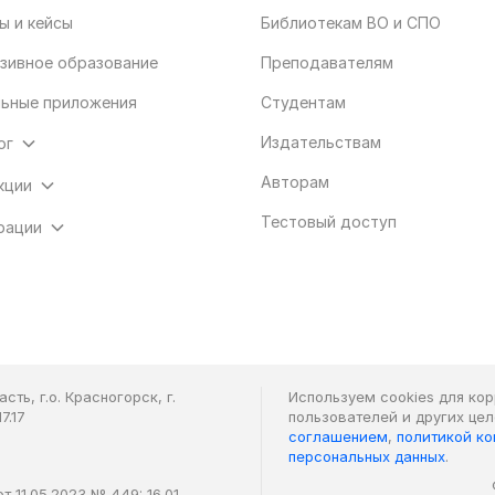
ы и кейсы
Библиотекам ВО и СПО
зивное образование
Преподавателям
ьные приложения
Студентам
Издательствам
ог
Авторам
кции
Тестовый доступ
рации
ть, г.о. Красногорск, г.
Используем cookies для ко
7.17
пользователей и других це
соглашением
,
политикой к
персональных данных
.
 11.05.2023 № 449: 16.01