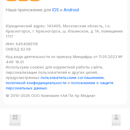
Наше приложение для
IOS
и
Android
Юридический адрес:
143405, Московская область, г.о.
Красногорск, г. Красногорск, ш. Ильинское, д. 1А, помещение
17.17
ИНН:
6454085119
ОКВЭД
62.09
Код вида деятельности по приказу Минцифры от 11.05.2023 №
449: 16.01
Используем cookies для корректной работы сайта,
персонализации пользователей и других целей,
предусмотренных
пользовательским соглашением
,
политикой конфиденциальности
и
положением о защите
персональных данных
.
© 2010-2026 ООО Компания «Ай Пи Ар Медиа»
Каталог
Войти