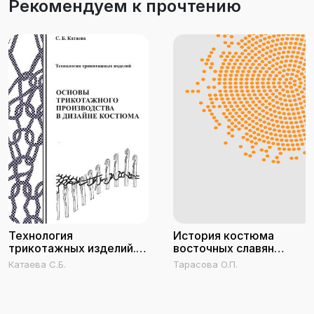
Рекомендуем к прочтению
Технология
История костюма
трикотажных изделий.
восточных славян
Основы трикотажного
(древность - позднее
Катаева С.Б.
Тарасова О.П.
производства в дизайне
средневековье)
костюма