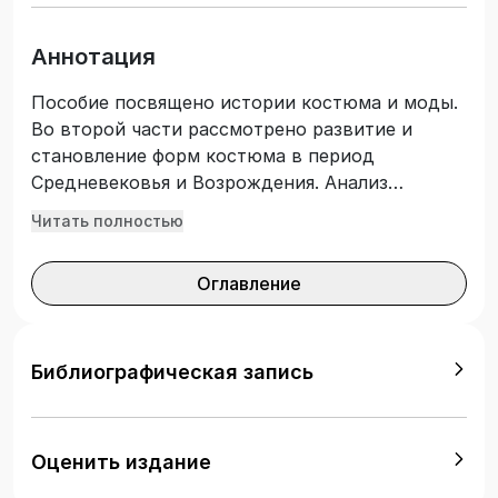
Аннотация
Пособие посвящено истории костюма и моды.
Во второй части рассмотрено развитие и
становление форм костюма в период
Средневековья и Возрождения. Анализ
костюма осуществлён с учётом конкретной
Читать полностью
социально-экономической формации общества
и его структуры. Предназначено для
Оглавление
обучающихся по направлению 29.03.05
«Конструирование изделий лёгкой
промышленности».
Библиографическая запись
Оценить издание