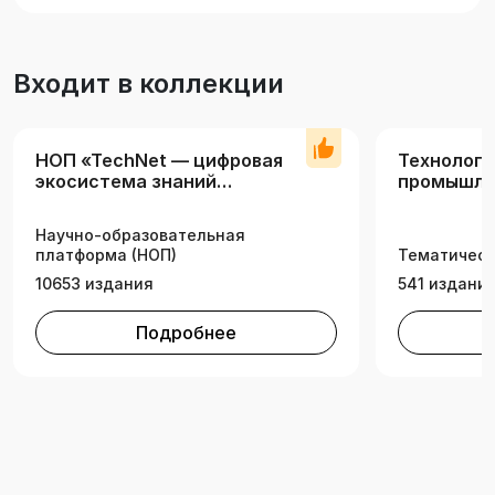
Входит в коллекции
НОП «TechNet — цифровая
Технологи
экосистема знаний
промышле
технических вузов»
Научно-образовательная
платформа (НОП)
Тематическ
10653 издания
541 издани
Подробнее