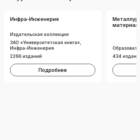
Инфра-Инженерия
Металлург
материало
Образова
Издательская коллекция
ЗАО «Университетская книга»,
Инфра-Инженерия
Образовате
2266 изданий
434 издани
Подробнее