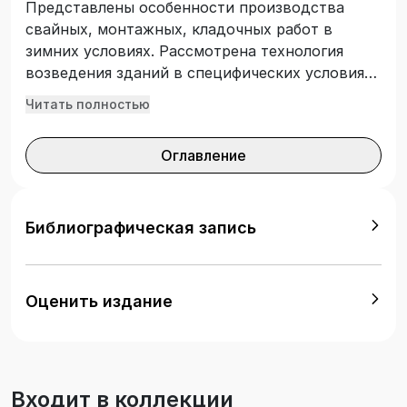
Представлены особенности производства
свайных, монтажных, кладочных работ в
зимних условиях. Рассмотрена технология
возведения зданий в специфических условиях,
способы искусственного закрепления грунтов,
Читать полностью
бетонные работы в зимних условиях. Даны
требования к качеству выполнения кладочных
Оглавление
работ. Для студентов строительных
специальностей. Может быть полезно
инженерам и работникам строительной
индустрии.
Библиографическая запись
Оценить издание
Входит в коллекции