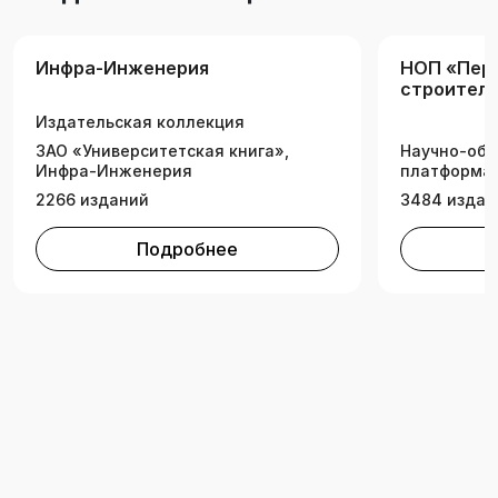
Инфра-Инженерия
НОП «Пер
строитель
инженерн
Издательская коллекция
ЗАО «Университетская книга»,
Научно-обр
Инфра-Инженерия
платформа 
2266 изданий
3484 издан
Подробнее