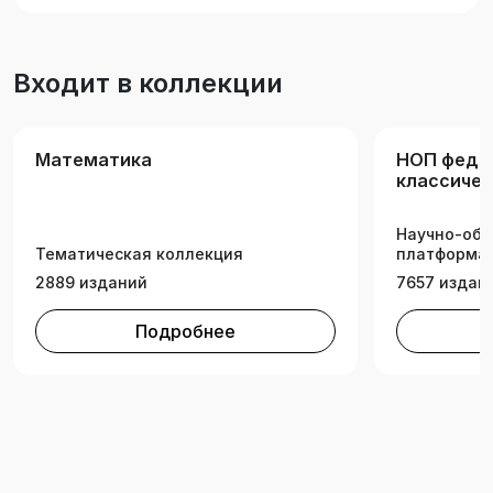
изучающих курс «Дискретная математика и
теория алгоритмов», а также для всех
желающих познакомиться с основами
Входит в коллекции
упомянутых в пособии математических теорий.
Математика
НОП феде
классичес
университ
Научно-обр
Тематическая коллекция
платформа 
2889 изданий
7657 издан
Подробнее