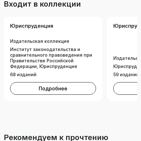
Входит в коллекции
российском гражданском праве и включения
его в российское законодательство. Издание
предназначено для научных работников,
Юриспруденция
Юриспруд
преподавателей, студентов и аспирантов
юридических вузов, практикующих юристов, а
Издательская коллекция
также широкого круга специалистов и
читателей, интересующихся вопросами
Институт законодательства и
сравнительного правоведения при
сравнительного правоведения в области
Издательск
Правительстве Российской
вещных прав и владения.
Федерации, Юриспруденция
Юриспруде
68 изданий
59 изданий
Подробнее
Рекомендуем к прочтению