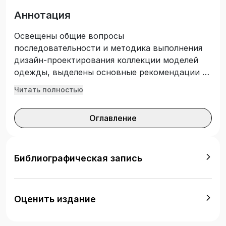
Аннотация
Освещены общие вопросы
последовательности и методика выполнения
дизайн-проектирования коллекции моделей
одежды, выделены основные рекомендации и
положения в соответствии с требованиями
Читать полностью
действующей нормативной базы (ГОСТ).
Предназначено для бакалавров очной и
Оглавление
заочной форм обучения направлений
подготовки 54.03.01 «Дизайн» и 53.03.03
«Искусство костюма и текстиля».
Подготовлено на кафедре дизайна.
Библиографическая запись
Оценить издание