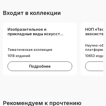
Входит в коллекции
Изобразительное и
НОП «Tech
прикладные виды искусств.
экосистем
Дизайн
техническ
Научно-обр
Тематическая коллекция
платформа 
1018 изданий
10653 изда
Подробнее
Рекомендуем к прочтению