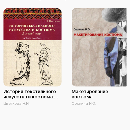
История текстильного
Макетирование
искусства и костюма.
костюма
Древний мир
Цветкова Н.Н.
Соснина Н.О.