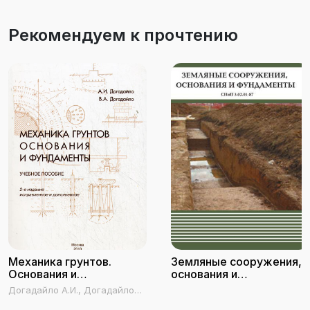
Рекомендуем к прочтению
Механика грунтов.
Земляные сооружения,
Основания и
основания и
фундаменты
фундаменты. СНиП
Догадайло А.И., Догадайло
3.02.01-87
В.А.