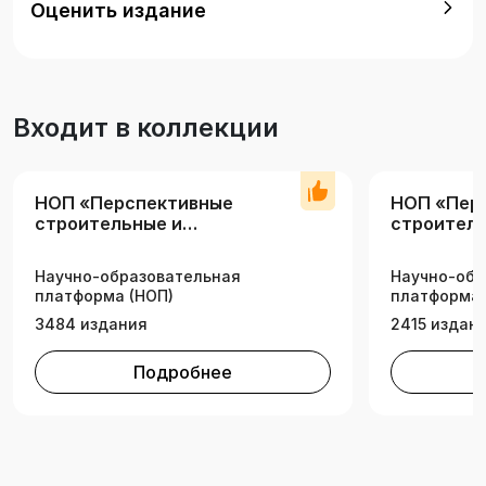
Оценить издание
документах в области проектирования и
строительства оснований и фундаментов.
Предназначено для студентов очной и очно-
заочной форм обучения.
Входит в коллекции
НОП «Перспективные
НОП «Пер
строительные и
строитель
инженерные технологии»
инженерн
(вузы)
Научно-образовательная
Научно-обр
платформа (НОП)
платформа 
3484 издания
2415 издан
Подробнее