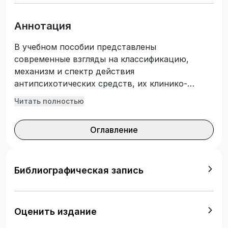
Аннотация
В учебном пособии представлены
современные взгляды на классификацию,
механизм и спектр действия
антипсихотических средств, их клинико-
фармакологические свойства, практические
Читать полностью
подходы к назначению. Особое внимание
уделено вопросам применения
Оглавление
антипсихотиков при терапии шизофрении и
других психических расстройств, отражены
особенности назначения антипсихотиков в
детском и подростковом, пожилом возрасте, в
Библиографическая запись
период беременности и грудного
вскармливания. Подготовлено в соответствии
с требованиями Федерального
Оценить издание
государственного образовательного стандарта