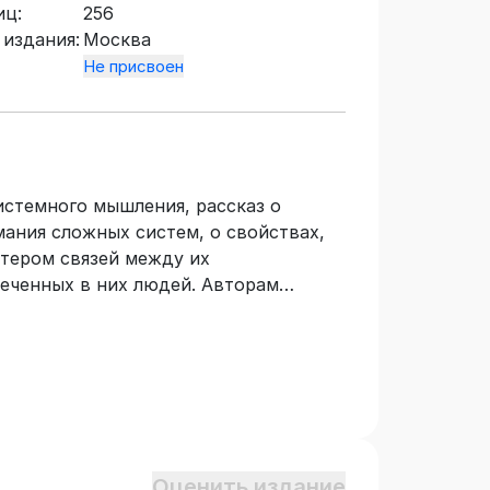
иц:
256
 издания:
Москва
Не присвоен
истемного мышления, рассказ о
ания сложных систем, о свойствах,
ктером связей между их
еченных в них людей. Авторам
 образности и глубины благодаря
омощи причинно-следственных
сирующих обратных связей. Такой
зможность одновременно
зному восприятию и логическому
творческие решения. Книга написана
 ее доступной широкому кругу
Оценить издание