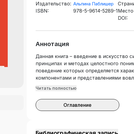
Издательство:
Стран
Альпина Паблишер
ISBN:
978-5-9614-5289-1
Место
DOI:
Аннотация
Данная книга – введение в искусство с
принципах и методах целостного поним
поведение которых определяется хара
компонентами и представлениями вовл
удалось достичь необычного сочетания
Читать полностью
описанию проблемных ситуаций при п
циклов – цепочек усиливающих и балан
Оглавление
подход дает читателю уникальную во
использовать свои способности к обра
мышлению, чтобы найти неординарные 
простым, понятным языком, что делает
Библиографическая запись