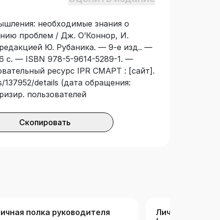
м и специалистам она поможет
ровоззрение. Профессионалам –
ышления: необходимые знания о
 в решение социально-политических,
нию проблем / Дж. О’Коннор, И.
огических, экологических и других
редакцией Ю. Рубаника. — 9-е изд.. —
й инструмент концептуального
6 с. — ISBN 978-5-9614-5289-1. —
вой прорывных решений в любых
овательный ресурс IPR СМАРТ : [сайт].
/137952/details (дата обращения:
оризир. пользователей
Скопировать
ичная полка руководителя
Личная полка 