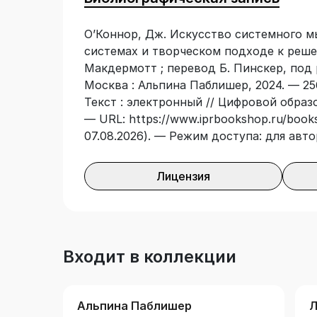
читателей. Студентам, молодым учены
сформировать и развить системное ми
О’Коннор, Дж. Искусство системного м
ученым и руководителям, вовлеченным
системах и творческом подходе к реше
экономических, управленческих, психол
Макдермотт ; перевод Б. Пинскер, под 
сложных проблем, – книга дает мощны
Москва : Альпина Паблишер, 2024. — 25
моделирования. Она может стать осно
Текст : электронный // Цифровой образ
областях.
— URL: https://www.iprbookshop.ru/books
07.08.2026). — Режим доступа: для авт
Лицензия
Входит в коллекции
Альпина Паблишер
Л