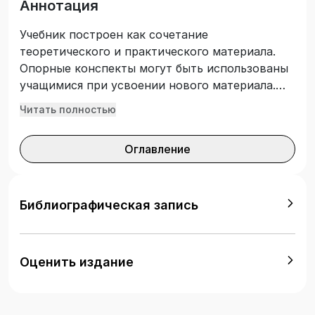
Аннотация
Учебник построен как сочетание
теоретического и практического материала.
Опорные конспекты могут быть использованы
учащимися при усвоении нового материала.
Лабораторный практикум направлен на
Читать полностью
овладение основами технологий работы с
электронными таблицами, с реляционными
Оглавление
базами данных, со специализированными
системами («КонсультантПлюс»,
«Регистрация», «ДЕЛО»). Практические
занятия включают задания с приведенным
Библиографическая запись
алгоритмом действий, описывающим порядок
их выполнения, а также задания для
самостоятельного освоения новых функций
Оценить издание
или возможностей изучаемой программы.
Подготовлен в соответствии с требованиями
Федерального государственного