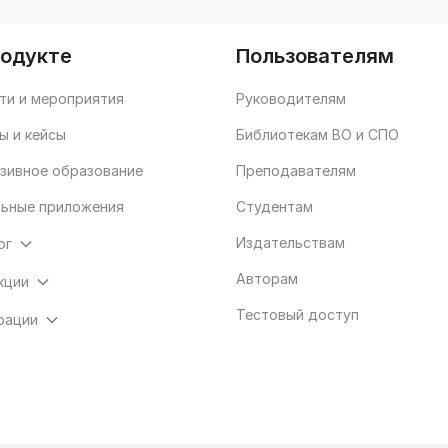
родукте
Пользователям
ти и мероприятия
Руководителям
ы и кейсы
Библиотекам ВО и СПО
зивное образование
Преподавателям
ьные приложения
Студентам
Издательствам
ог
Авторам
кции
Тестовый доступ
рации