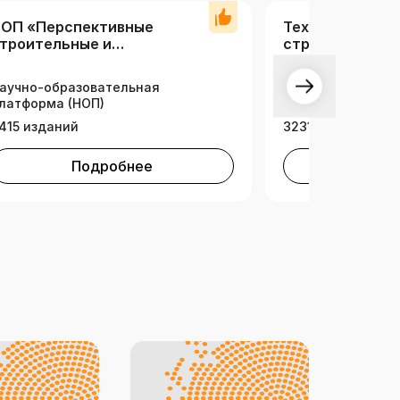
ОП «Перспективные
Техника и техн
троительные и
строительства
нженерные технологии»
вузы)
аучно-образовательная
латформа (НОП)
Тематическая ко
415 изданий
3231 издание
Подробнее
Под