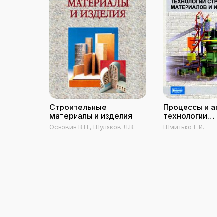
Строительные
Процессы и а
материалы и изделия
технологии
строительны
Основин В.Н., Шуляков Л.В.
Шмитько Е.И.
материалов и