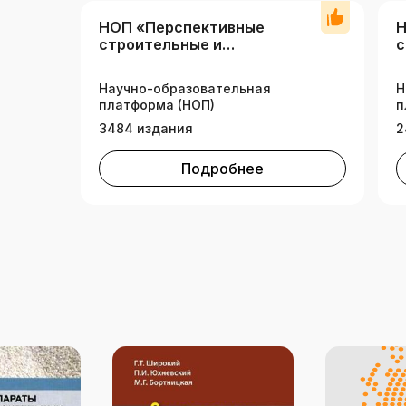
НОП «Перспективные
Н
строительные и
с
инженерные технологии»
и
(
Научно-образовательная
Н
платформа (НОП)
п
3484 издания
2
Подробнее