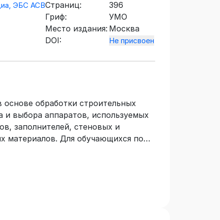
Страниц:
396
иа, ЭБС АСВ
Гриф:
УМО
Место издания:
Москва
DOI:
Не присвоен
в основе обработки строительных
а и выбора аппаратов, используемых
ов, заполнителей, стеновых и
х материалов. Для обучающихся по
ительство, профиль подготовки
ьных материалов, изделий и