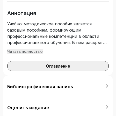
Аннотация
Учебно-методическое пособие является
базовым пособием, формирующим
профессиональные компетенции в области
профессионального обучения. В нем раскрыты
основные методологические принципы и
Читать полностью
методические приемы ведения групп
психологического тренинга, рассмотрены
Оглавление
базовые технологии, используемые в
тренингах, а также технология создания
тренинга для управленческого цикла.
Подготовлено с учетом требований
Библиографическая запись
Федерального государственного
образовательного стандарта высшего
образования. Предназначено для студентов,
Оценить издание
обучающихся по укрупненной группе