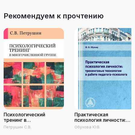
Рекомендуем к прочтению
Психологический
Практическая
тренинг в
психология личности:
многочисленной группе
тренинговые технологии
Петрушин С.В.
Обухова Ю.В.
(методика развития
в работе педагога-