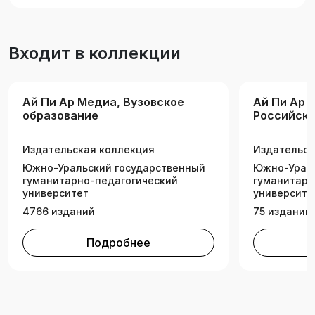
специальностей и направлений подготовки
высшего образования «Психологические
науки», изучающих дисциплину «Социально-
Входит в коллекции
психологический тренинг». Будет полезно
также для психологов начального, среднего
профессионального образования,
Ай Пи Ар Медиа, Вузовское
Ай Пи Ар 
психологических служб профессионального
образование
Российск
образования и других категорий
государс
профессионально-педагогических работников.
професси
Издательская коллекция
Издательск
педагогич
Южно-Уральский государственный
универси
Южно-Ураль
гуманитарно-педагогический
гуманитарн
университет
университе
4766 изданий
75 изданий
Подробнее