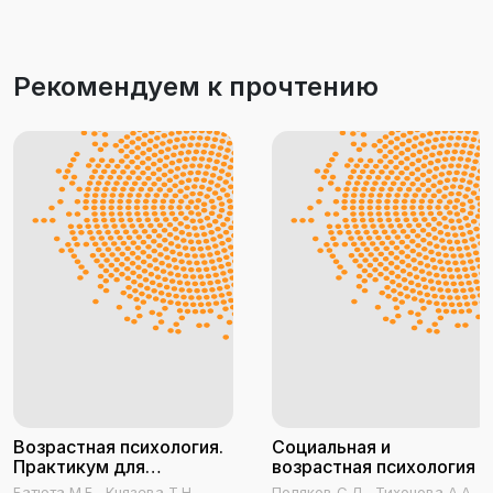
Рекомендуем к прочтению
Возрастная психология.
Социальная и
Практикум для
возрастная психология
студентов
Батюта М.Б., Князева Т.Н.
Поляков С.Д., Тихонова А.А.