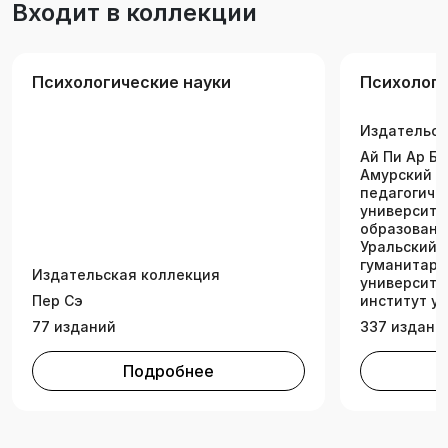
Входит в коллекции
области формирования человека как субъекта
деятельности.
Психологические науки
Психологи
Издательск
Ай Пи Ар Бу
Амурский г
педагогиче
университет
образовани
Уральский 
гуманитарн
Издательская коллекция
университе
Пер Сэ
институт у
77 изданий
337 издани
Подробнее