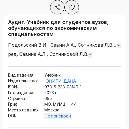
Аудит. Учебник для студентов вузов,
обучающихся по экономическим
специальностям
Подольский В.И., Савин А.А., Сотникова Л.В.,
Мельник М.В., Булыга Р.П., Суглобов А.Е.,
ред. Савина А.Л., Сотниковой Л.В.
Кеворкова Ж.А., Савин И.А., Кондрашова Н.Г.,
Щербакова Н.С., Савин А.А., Колесникова
А.П., Ситникова В.А.
Вид издания:
Учебник
Издательство:
ЮНИТИ-ДАНА
ISBN:
978-5-238-03149-1
Год издания:
2023 г.
Страниц:
695
Гриф:
МО, МУМЦ, НИИ
Место издания:
Москва
DOI:
Не присвоен