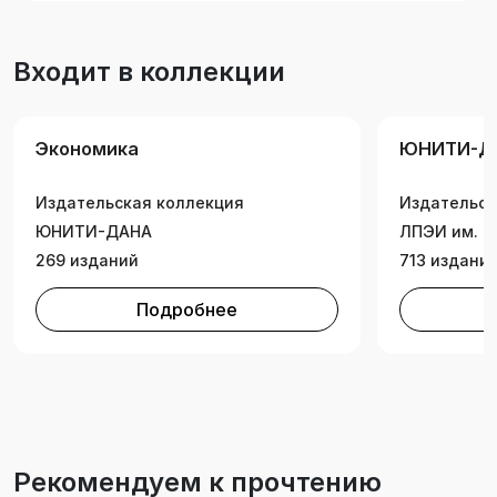
аспирантов, преподавателей экономических
вузов, аудиторов, бухгалтеров, руководителей
Входит в коллекции
предприятий и организаций, менеджеров,
аналитиков и других специалистов. Седьмое
издание продолжает традиции предыдущих
Экономика
ЮНИТИ-Д
изданий учебника, заложенных авторским
коллективом под руководством Владимира
Издательская коллекция
Издательск
Исаковича Подольского.
ЮНИТИ-ДАНА
ЛПЭИ им. К
269 изданий
713 издани
Подробнее
Рекомендуем к прочтению