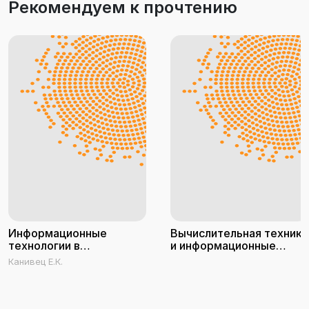
Рекомендуем к прочтению
Информационные
Вычислительная техника
технологии в
и информационные
профессиональной
технологии. Практикум
Канивец Е.К.
деятельности