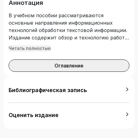
Аннотация
В учебном пособии рассматриваются
основные направления информационных
технологий обработки текстовой информации.
Издание содержит обзор и технологию работы
систем распознавания текста, электронных
Читать полностью
словарей и систем машинного перевода.
Подготовлено с учетом требований
Оглавление
Федерального государственного
образовательного стандарта высшего
образования. Предназначено для студентов
укрупненной группы направлений подготовки
Библиографическая запись
«Языкознание и литературоведение»,
изучающих дисциплину «Информационные
технологии в лингвистике». Может
Оценить издание
использоваться при проведении лекционных и
практических занятий, а также для
самостоятельного изучения курса.