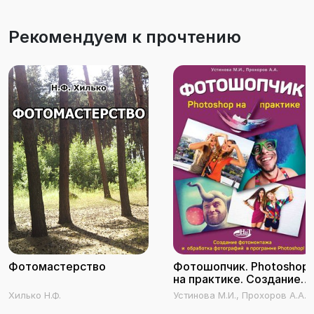
Рекомендуем к прочтению
Фотомастерство
Фотошопчик. Photoshop
на практике. Создание
фотомонтажа и
Хилько Н.Ф.
Устинова М.И., Прохоров А.А.,
обработка фотографий в
Прокди Р.Г.