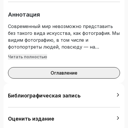
Аннотация
Современный мир невозможно представить
без такого вида искусства, как фотография. Мы
видим фотографию, в том числе и
фотопортреты людей, повсюду — на
рекламных щитах и фотовыставках, в
Читать полностью
глянцевых журналах и в собственном
паспорте. В учебном пособии доступно
Оглавление
рассказывается о секретах и нюансах
портретной фотографии, рассматриваются ее
исторические и художественные аспекты,
приведен аналитический обзор программного
Библиографическая запись
обеспечения для работы с портретными
фотографиями, подробно описана работа ряда
портретных редакторов и плагинов. Данное
Оценить издание
издание дополнено лабораторным