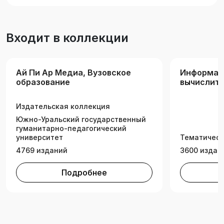
практикумом. Подготовлено с учетом
требований Федерального государственного
образовательного стандарта высшего
Входит в коллекции
образования. Учебное пособие будет полезно
для студентов укрупненной группы
направлений подготовки и специальностей
Ай Пи Ар Медиа, Вузовское
Информат
«Информатика и вычислительная техника»,
образование
вычислите
изучающих дисциплину «Цифровая
фотографика».
Издательская коллекция
Южно-Уральский государственный
гуманитарно-педагогический
университет
Тематическ
4769 изданий
3600 издан
Подробнее