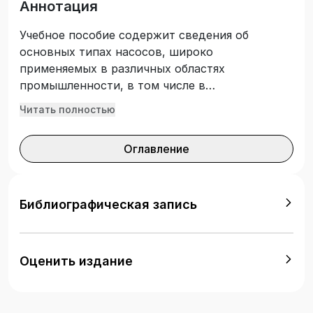
Аннотация
Учебное пособие содержит сведения об
основных типах насосов, широко
применяемых в различных областях
промышленности, в том числе в
теплоэнергетике и нефтегазовой отрасли.
Читать полностью
Рассмотрены основы теории насосов, дана
подробная информация об их конструктивных
Оглавление
особенностях и технологических параметрах.
Представлены преимущества и недостатки
широко востребованных насосов и области их
применения. Данное учебное пособие будет
Библиографическая запись
полезным как для проектировщиков, занятых
транспортом воды, нефти и различных
растворов, так и для работников
Оценить издание
теплоэнергетики и нефтегазовой отрасли.