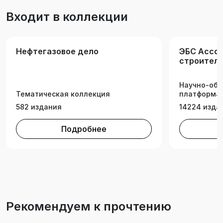
Входит в коллекции
Нефтегазовое дело
ЭБС Ассо
строитель
Научно-обр
Тематическая коллекция
платформа 
582 издания
14224 изда
Подробнее
Рекомендуем к прочтению