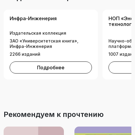
Инфра-Инженерия
НОП «Эне
технологи
Издательская коллекция
ЗАО «Университетская книга»,
Научно-обр
Инфра-Инженерия
платформа 
2266 изданий
1007 издан
Подробнее
Рекомендуем к прочтению