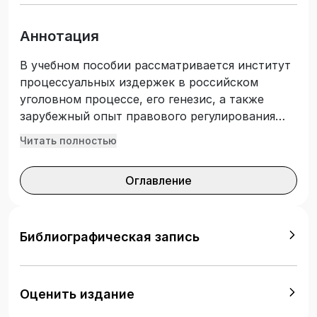
Аннотация
В учебном пособии рассматривается институт
процессуальных издержек в российском
уголовном процессе, его генезис, а также
зарубежный опыт правового регулирования
процессуальных издержек, анализируется
Читать полностью
судебная практика применения норм о
процессуальных издержках. Предназначено
Оглавление
для обучающихся по направлениям подготовки
(специальности) 40.03.01 Юриспруденция
(квалификация (степень) «бакалавр»)
юридических факультетов вузов, может быть
Библиографическая запись
полезным преподавателям юридических вузов
и практикующими юристами.
Оценить издание