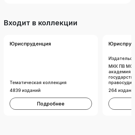
Входит в коллекции
Юриспруденция
Юриспруд
Издательск
МКК ПВ МО 
академия п
государств
Тематическая коллекция
правосудия
4839 изданий
264 издани
Подробнее