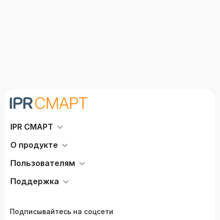
Головко Л.В., Жидкова Е.И.,
Ивасенко К.В., Ильютченко
Н.В., Куцова Э.Ф., Михеенкова
М.А., Романов С.В., Ульянова
Л.Т., Чекулаев Д.П.
IPR СМАРТ
О продукте
Пользователям
Поддержка
Подписывайтесь на соцсети