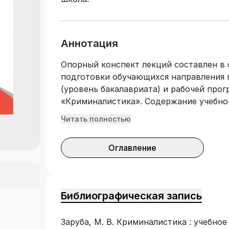
Аннотация
Опорный конспект лекций составлен в 
подготовки обучающихся направления 
(уровень бакалавриата) и рабочей про
«Криминалистика». Содержание учебн
направлено на развитие знаний, умени
Читать полностью
права, необходимых для формировани
ПК-6. Способен применять нормы матер
Оглавление
при решении задач профессиональной 
лекций по дисциплине «Криминалистик
направления подготовки бакалавриата 
«Университета экономики и управления
Библиографическая запись
формы обучения.
Заруба, М. В. Криминалистика : учебное