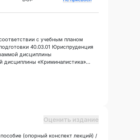
соответствии с учебным планом
подготовки 40.03.01 Юриспруденция
граммой дисциплины
ой дисциплины «Криминалистика»
й и навыков обучающихся в области
я общепрофессиональной компетенции
иального и процессуального права
деятельности. Опорный конспект
а» рекомендован для обучающихся
40.03.01 Юриспруденция
» очной, очно-заочной и заочной
Оценить издание
 пособие (опорный конспект лекций) /