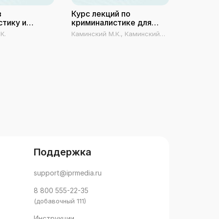
в
Курс лекций по
Компью
стику и
криминалистике для
кримина
стическое
бакалавров
К.
Каминский М.К., Каминский
Калмыков 
ие
А.М.
В.С.
Поддержка
support@iprmedia.ru
8 800 555-22-35
(добавочный 111)
Инструкции