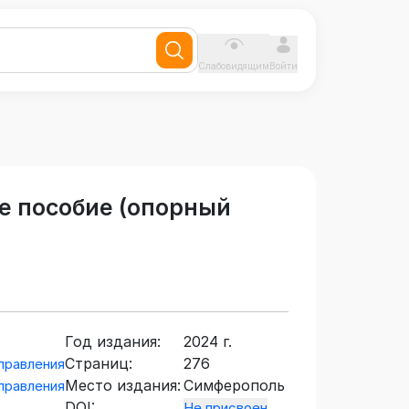
Слабовидящим
Войти
е пособие (опорный
Год издания:
2024 г.
Страниц:
276
правления
Место издания:
Симферополь
правления
DOI:
Не присвоен