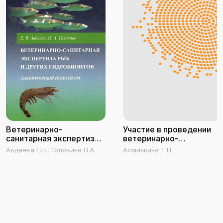
Ветеринарно-
Участие в проведении
санитарная экспертиза
ветеринарно-
рыб и других
санитарной экспертизы
Авдеева Е.Н., Головина Н.А.
Асминкина Т.Н.
гидробионтов.
продуктов и сырья
Лабораторный
животного
практикум
происхождения