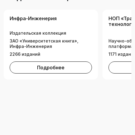
технических работников водного транспорта,
преподавателей, аспирантов и студентов.
Инфра-Инженерия
НОП «Тра
технологи
Издательская коллекция
ЗАО «Университетская книга»,
Научно-обр
Инфра-Инженерия
платформа 
2266 изданий
1171 издани
Подробнее