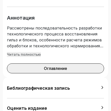
Аннотация
Рассмотрены последовательность разработки
технологического процесса восстановления
гильз и блоков, особенности расчета режимов
обработки и технологического нормирования
ремонтных операций, приведены справочные
Читать полностью
материалы, необходимые для выполнения
курсовой работы. Предназначено для
Оглавление
бакалавров, обучающихся по направлениям
35.03.06 «Агроинженерия», 23.03.03
«Эксплуатация транспортно-технологических
машин и комплексов» и магистров по
Библиографическая запись
направлениям 35.04.06 «Агроинженерия»,
23.04.03 «Эксплуатация транспортно-
технологических машин и комплексов». Может
Оценить издание