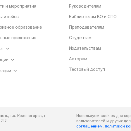
ти и мероприятия
Руководителям
ы и кейсы
Библиотекам ВО и СПО
зивное образование
Преподавателям
ьные приложения
Студентам
Издательствам
ог
Авторам
кции
Тестовый доступ
рации
ть, г.о. Красногорск, г.
Используем cookies для ко
7.17
пользователей и других це
соглашением
,
политикой к