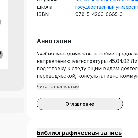
школа:
государственный универси
ISBN:
978-5-4263-0665-3
Аннотация
Учебно-методическое пособие предназ
направлению магистратуры 45.04.02 Ли
подготовку к следующим видам деятел
переводческой, консультативно комму
лингвистической. Направлено на форми
Читать полностью
аудирования, письма и говорения, а т
лингводидактической обработки аутент
Оглавление
Библиографическая запись