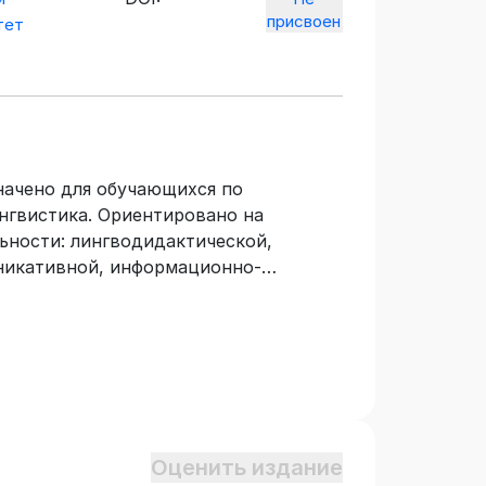
присвоен
тет
начено для обучающихся по
нгвистика. Ориентировано на
ьности: лингводидактической,
никативной, информационно-
рование навыков чтения,
акже навыков информационной и
ичного языкового материала.
Оценить издание