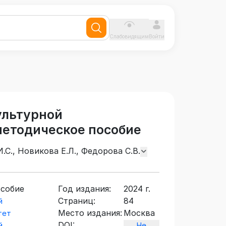
Слабовидящим
Войти
ультурной
етодическое пособие
.С., Новикова Е.Л., Федорова С.В.
особие
Год издания:
2024 г.
Страниц:
84
й
Место издания:
Москва
тет
DOI:
й
Не