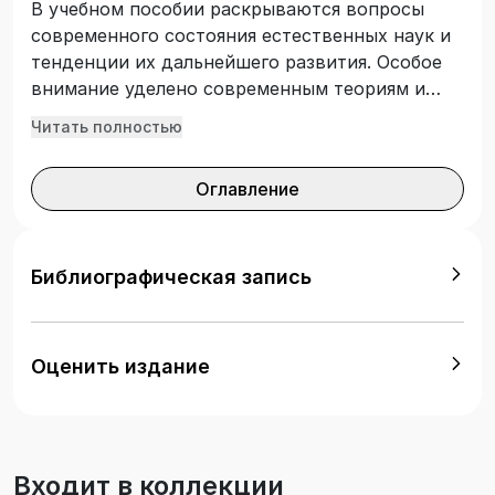
В учебном пособии раскрываются вопросы
современного состояния естественных наук и
тенденции их дальнейшего развития. Особое
внимание уделено современным теориям и
гипотезам представления материального мира
Читать полностью
и приводятся краткие теоретические сведения
по учебной дисциплине «Концепции
Оглавление
современного естествознания». Подготовлено
в соответствии с требованиями Федерального
государственного образовательного стандарта
высшего образования. Предназначено для
Библиографическая запись
изучения дисциплины «Концепции
современного естествознания» по всем
направлениям подготовки высшего
Оценить издание
образования. Кроме того, учебное пособие
будет полезно при подготовке студентов к
успешной сдаче зачетов, экзаменов по
дисциплине КСЕ.
Входит в коллекции