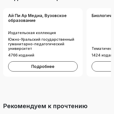
Ай Пи Ар Медиа, Вузовское
Биологиче
образование
Издательская коллекция
Южно-Уральский государственный
гуманитарно-педагогический
университет
Тематическ
4766 изданий
1424 издан
Подробнее
Рекомендуем к прочтению