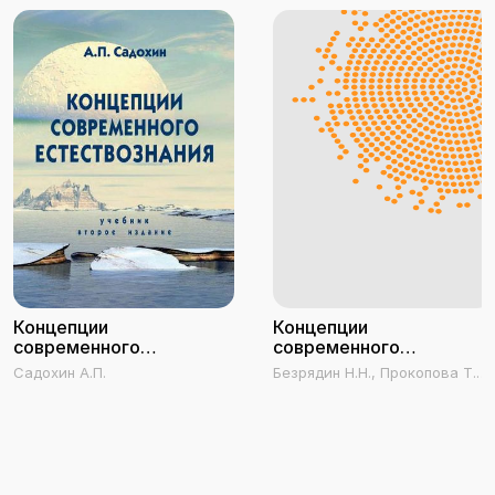
Концепции
Концепции
современного
современного
естествознания
естествознания. Курс
Садохин А.П.
Безрядин Н.Н., Прокопова Т.В.,
лекций
Котов Г.И., Сыноров Ю.В.