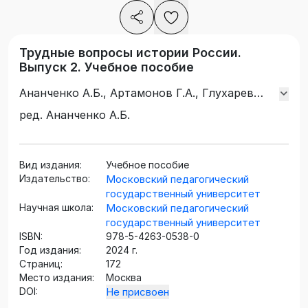
Трудные вопросы истории России.
Выпуск 2. Учебное пособие
Ананченко А.Б., Артамонов Г.А., Глухарев
Н.Н., Зданович А.А., Карасева А.А., Маландин
ред. Ананченко А.Б.
В.В., Никифоров Ю.А., Попов В.П., Цветков
В.Ж., Чураков Д.О., Шаповалов В.Л., Юрьев
А.И.
Вид издания:
Учебное пособие
Издательство:
Московский педагогический
государственный университет
Научная школа:
Московский педагогический
государственный университет
ISBN:
978-5-4263-0538-0
Год издания:
2024 г.
Страниц:
172
Место издания:
Москва
DOI:
Не присвоен