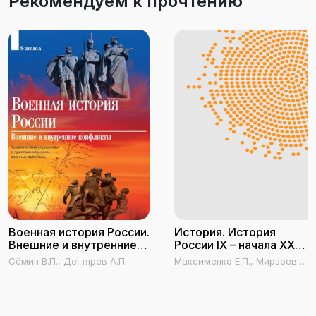
Рекомендуем к прочтению
Военная история России.
История. История
Внешние и внутренние
России IX – начала XX
конфликты
века
Сёмин В.П., Дегтярев А.П.
Максименко Е.П., Мирзоев
Е.Б., Песьяков С.А.